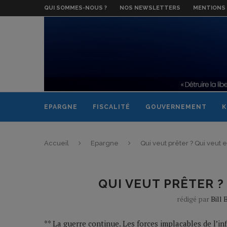
QUI SOMMES-NOUS ?
NOS NEWSLETTERS
MENTIONS 
EPARGNE
FISCALITÉ
GOUVERNEMENT
K
Accueil
Epargne
Qui veut prêter ? Qui veut 
QUI VEUT PRÊTER ?
rédigé par
Bill
** La guerre continue. Les forces implacables de l’in