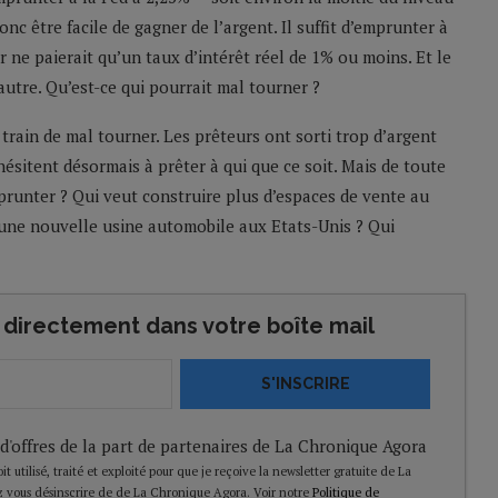
onc être facile de gagner de l’argent. Il suffit d’emprunter à
 ne paierait qu’un taux d’intérêt réel de 1% ou moins. Et le
autre. Qu’est-ce qui pourrait mal tourner ?
n train de mal tourner. Les prêteurs ont sorti trop d’argent
ésitent désormais à prêter à qui que ce soit. Mais de toute
prunter ? Qui veut construire plus d’espaces de vente au
e une nouvelle usine automobile aux Etats-Unis ? Qui
directement dans votre boîte mail
S'INSCRIRE
 d'offres de la part de partenaires de La Chronique Agora
t utilisé, traité et exploité pour que je reçoive la newsletter gratuite de La
 vous désinscrire de de La Chronique Agora. Voir notre
Politique de