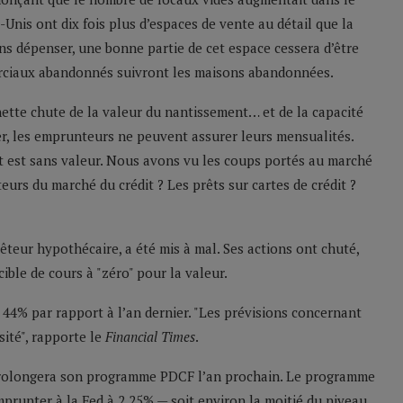
-Unis ont dix fois plus d’espaces de vente au détail que la
s dépenser, une bonne partie de cet espace cessera d’être
erciaux abandonnés suivront les maisons abandonnées.
 nette chute de la valeur du nantissement… et de la capacité
r, les emprunteurs ne peuvent assurer leurs mensualités.
nt est sans valeur. Nous avons vu les coups portés au marché
eurs du marché du crédit ? Les prêts sur cartes de crédit ?
êteur hypothécaire, a été mis à mal. Ses actions ont chuté,
ible de cours à "zéro" pour la valeur.
 44% par rapport à l’an dernier. "Les prévisions concernant
sité", rapporte le
Financial Times
.
 prolongera son programme PDCF l’an prochain. Le programme
mprunter à la Fed à 2,25% — soit environ la moitié du niveau