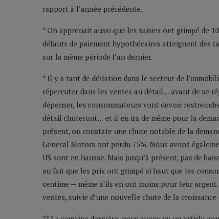
rapport à l’année précédente.
* On apprenait aussi que les saisies ont grimpé de 1
défauts de paiement hypothécaires atteignent des ta
sur la même période l’an dernier.
* Il y a tant de déflation dans le secteur de l’immobi
répercuter dans les ventes au détail… avant de se ré
dépenser, les consommateurs vont devoir restreindre l
détail chuteront… et il en ira de même pour la deman
présent, on constate une chute notable de la demand
General Motors ont perdu 75%. Nous avons égalemen
US sont en hausse. Mais jusqu’à présent, pas de bais
au fait que les prix ont grimpé si haut que les con
centime — même s’ils en ont moins pour leur argent. 
ventes, suivie d’une nouvelle chute de la croissanc
** La semaine dernière, nous avons vu un article an