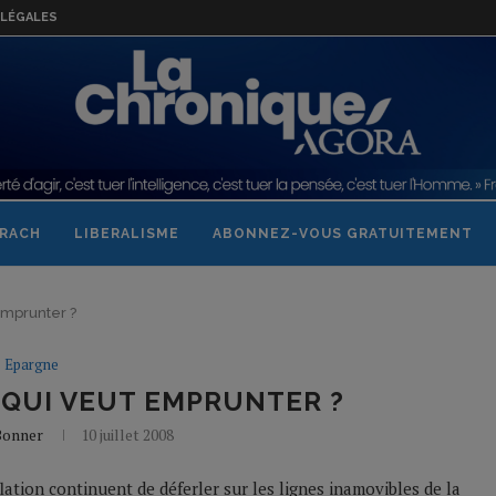
LÉGALES
RACH
LIBERALISME
ABONNEZ-VOUS GRATUITEMENT
emprunter ?
Epargne
 QUI VEUT EMPRUNTER ?
 Bonner
10 juillet 2008
flation continuent de déferler sur les lignes inamovibles de la