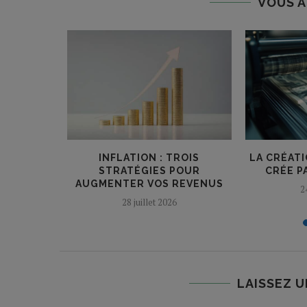
VOUS A
NCORE
INFLATION : TROIS
LA CRÉAT
ETTE
STRATÉGIES POUR
CRÉE P
?
AUGMENTER VOS REVENUS
2
28 juillet 2026
LAISSEZ 