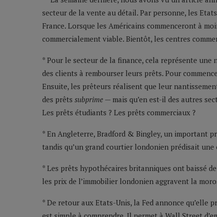
secteur de la vente au détail. Par personne, les Etats
France. Lorsque les Américains commenceront à moin
commercialement viable. Bientôt, les centres comm
* Pour le secteur de la finance, cela représente une
des clients à rembourser leurs prêts. Pour commence
Ensuite, les prêteurs réalisent que leur nantisseme
des prêts
subprime
— mais qu’en est-il des autres sect
Les prêts étudiants ? Les prêts commerciaux ?
* En Angleterre, Bradford & Bingley, un important pr
tandis qu’un grand courtier londonien prédisait une c
* Les prêts hypothécaires britanniques ont baissé de
les prix de l’immobilier londonien aggravent la moro
* De retour aux Etats-Unis, la Fed annonce qu’elle
est simple à comprendre. Il permet à Wall Street d’e