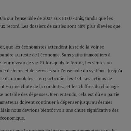
00% sur l’ensemble de 2007 aux Etats-Unis, tandis que les
ux record. Les dossiers de saisies sont 48% plus élevées que
lier, que les économistes attendent juste de la voir se
pandre au reste de l’économie. Sans gains immobiliers à
eur niveau de vie. Et lorsqu’ils le feront, les ventes au
de de biens et de services sur l’ensemble du système. Jusqu’à
e d’automobiles — en particulier les 4×4. Les actions de
t vu une chute de la conduite… et les chiffres du chômage
se notable des dépenses. Bien entendu, cela est dû en partie
sommateurs doivent continuer à dépenser jusqu’au dernier
Mais nous devrions bientôt voir une chute significative des
e économique.
nonçant que le nombre de locaux vides augmentait dans le