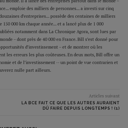
u monde. Il a lancé des entreprises partout dans le monde –
e... emploie des milliers de personnes... a investi sur cinq
 douzaines d’entreprises... possède des centaines de milliers
 de 150 000 km chaque année... et a lancé plus de 1 000
 publiées notamment dans La Chronique Agora, sont lues par
monde – dont près de 40 000 en France. Bill s’est donné pour
 opportunités d’investissement – et de montrer où les
nt les erreurs les plus coûteuses. En deux mots, Bill offre un
nomie et de l’investissement -- un point de vue contrarien et
verez nulle part ailleurs.
Articles suivant
LA BCE FAIT CE QUE LES AUTRES AURAIENT
DÛ FAIRE DEPUIS LONGTEMPS ! (1)