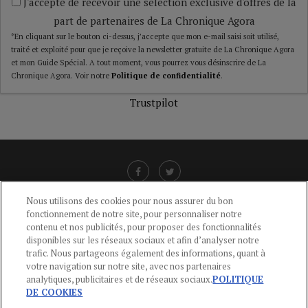
J'accepte de recevoir une sélection exclusive d'offres de la
part de partenaires de La Chronique Agora
*En cliquant sur le bouton ci-dessus, j’accepte que mon e-mail saisi soit utilisé,
traité et exploité pour que je reçoive la newsletter gratuite de La Chronique Agora
et mon Guide Spécial. A tout moment, vous pourrez vous désinscrire de La
Chronique Agora. Voir notre
Politique de confidentialité
.
Trustpilot
Nous utilisons des cookies pour nous assurer du bon
fonctionnement de notre site, pour personnaliser notre
LIENS UTILES
contenu et nos publicités, pour proposer des fonctionnalités
disponibles sur les réseaux sociaux et afin d’analyser notre
CGU
-
POLITIQUE DE CONFIDENTIALITÉ
-
POLITIQUE DES COOKIES
-
trafic. Nous partageons également des informations, quant à
MENTIONS LÉGALES
-
AIDE
votre navigation sur notre site, avec nos partenaires
analytiques, publicitaires et de réseaux sociaux.
POLITIQUE
CONTACT
DE COOKIES
service-clients@publications-agora.fr