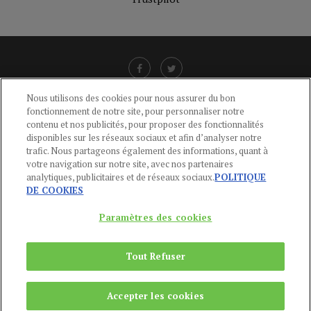
Nous utilisons des cookies pour nous assurer du bon
fonctionnement de notre site, pour personnaliser notre
LIENS UTILES
contenu et nos publicités, pour proposer des fonctionnalités
disponibles sur les réseaux sociaux et afin d’analyser notre
CGU
-
POLITIQUE DE CONFIDENTIALITÉ
-
POLITIQUE DES COOKIES
-
trafic. Nous partageons également des informations, quant à
MENTIONS LÉGALES
-
AIDE
votre navigation sur notre site, avec nos partenaires
analytiques, publicitaires et de réseaux sociaux.
POLITIQUE
CONTACT
DE COOKIES
service-clients@publications-agora.fr
01 44 59 91 11
Paramètres des cookies
Du Lundi au Vendredi, 9h-13h et 14h-17h
136 Rue Saint-Denis 75002 PARIS
Tout Refuser
Copyright © 2024
Publications Agora
Accepter les cookies
REMONTER