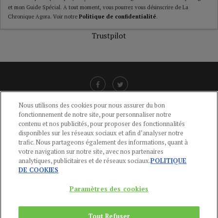
et mon Guide Spécial. A tout moment, vous pourrez vous désinscrire de La
Chronique Agora. Voir notre
Politique de confidentialité
.
Trustpilot
Nous utilisons des cookies pour nous assurer du bon
fonctionnement de notre site, pour personnaliser notre
LIENS UTILES
contenu et nos publicités, pour proposer des fonctionnalités
disponibles sur les réseaux sociaux et afin d’analyser notre
CGU
-
POLITIQUE DE CONFIDENTIALITÉ
-
POLITIQUE DES COOKIES
-
trafic. Nous partageons également des informations, quant à
MENTIONS LÉGALES
-
AIDE
votre navigation sur notre site, avec nos partenaires
analytiques, publicitaires et de réseaux sociaux.
POLITIQUE
CONTACT
DE COOKIES
service-clients@publications-agora.fr
01 44 59 91 11
Paramètres des cookies
Du Lundi au Vendredi, 9h-13h et 14h-17h
136 Rue Saint-Denis 75002 PARIS
Tout Refuser