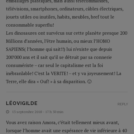
emballages plastiques, mais aussi télécommandes,
télévisions, smartphones, ordinateurs, câbles électriques,
jouets utiles ou inutiles, habits, meubles, bref tout le
consommable superflu!
Les dinosaures ont survécus sur cette planète presque 200
Millions d’années, l’être humain, ou mieux l’HOMO
SAPIENS( l’homme qui sait!!) lui n’existe que depuis
200’000 ans et il sait qu’il se détruit par sa connerie
consumériste – car seul le capitalisme est la foi
inébranlable! C’est la VERITE! – et y va joyeusement! La
Terre, elle dira « Ouf! » à sa disparition. 🙂
LÉOVIGILDE
REPLY
13 septembre 2018 - 17 h 50 min
Vous avez raison Amora, c’était tellement mieux avant,
lorsque l’homme avait une espérance de vie inférieure à 40