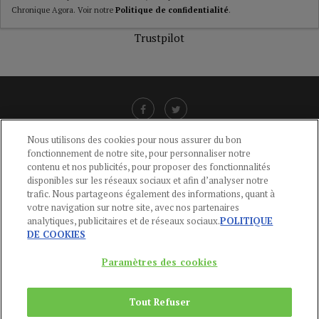
Chronique Agora. Voir notre
Politique de confidentialité
.
Trustpilot
Nous utilisons des cookies pour nous assurer du bon
fonctionnement de notre site, pour personnaliser notre
LIENS UTILES
contenu et nos publicités, pour proposer des fonctionnalités
disponibles sur les réseaux sociaux et afin d’analyser notre
CGU
-
POLITIQUE DE CONFIDENTIALITÉ
-
POLITIQUE DES COOKIES
-
trafic. Nous partageons également des informations, quant à
MENTIONS LÉGALES
-
AIDE
votre navigation sur notre site, avec nos partenaires
analytiques, publicitaires et de réseaux sociaux.
POLITIQUE
CONTACT
DE COOKIES
service-clients@publications-agora.fr
01 44 59 91 11
Paramètres des cookies
Du Lundi au Vendredi, 9h-13h et 14h-17h
136 Rue Saint-Denis 75002 PARIS
Tout Refuser
Copyright © 2024
Publications Agora