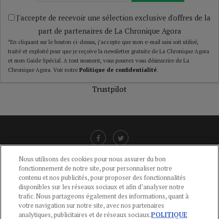
J'accepte de recevoir une sélection exclusive d'offres de la
part de partenaires de La Chronique Agora
*En cliquant sur le bouton ci-dessus, j’accepte que mon e-mail saisi soit utilisé,
traité et exploité pour que je reçoive la newsletter gratuite de La Chronique Agora
et mon Guide Spécial. A tout moment, vous pourrez vous désinscrire de La
Chronique Agora. Voir notre
Politique de confidentialité
.
Trustpilot
Nous utilisons des cookies pour nous assurer du bon
fonctionnement de notre site, pour personnaliser notre
LIENS UTILES
contenu et nos publicités, pour proposer des fonctionnalités
disponibles sur les réseaux sociaux et afin d’analyser notre
CGU
-
POLITIQUE DE CONFIDENTIALITÉ
-
POLITIQUE DES COOKIES
-
trafic. Nous partageons également des informations, quant à
MENTIONS LÉGALES
-
AIDE
votre navigation sur notre site, avec nos partenaires
analytiques, publicitaires et de réseaux sociaux.
POLITIQUE
CONTACT