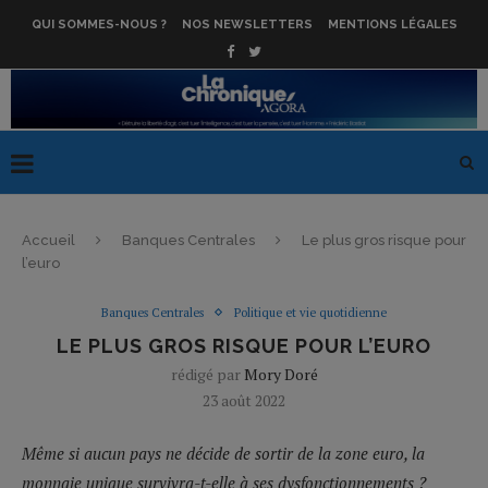
QUI SOMMES-NOUS ?
NOS NEWSLETTERS
MENTIONS LÉGALES
Accueil
Banques Centrales
Le plus gros risque pour
l’euro
Banques Centrales
Politique et vie quotidienne
LE PLUS GROS RISQUE POUR L’EURO
rédigé par
Mory Doré
23 août 2022
Même si aucun pays ne décide de sortir de la zone euro, la
monnaie unique survivra-t-elle à ses dysfonctionnements ?