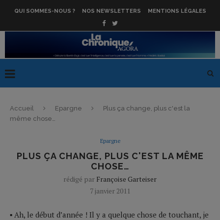
QUI SOMMES-NOUS ?
NOS NEWSLETTERS
MENTIONS LÉGALES
Accueil
Epargne
Plus ça change, plus c'est la
même chose…
Epargne
PLUS ÇA CHANGE, PLUS C'EST LA MÊME
CHOSE…
rédigé par
Françoise Garteiser
7 janvier 2011
▪ Ah, le début d’année ! Il y a quelque chose de touchant, je