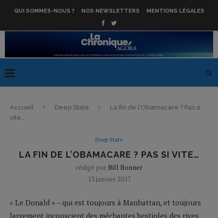
QUI SOMMES-NOUS ?
NOS NEWSLETTERS
MENTIONS LÉGALES
Accueil
Deep State
La fin de l’Obamacare ? Pas si
vite…
Deep State
LA FIN DE L’OBAMACARE ? PAS SI VITE…
rédigé par
Bill Bonner
13 janvier 2017
« Le Donald » – qui est toujours à Manhattan, et toujours
largement inconscient des méchantes bestioles des rives