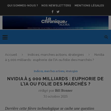
QUI SOMMES-NOUS ?
NOS NEWSLETTERS
MENTIONS LÉGALES
Accueil
Indices, marches actions, strategies
Nvidia
à 5 000 milliards : euphorie de l’IA ou folie des marchés ?
Indices, marches actions, strategies
NVIDIA À 5 000 MILLIARDS : EUPHORIE DE
L’IA OU FOLIE DES MARCHÉS ?
rédigé par
Bill Bonner
31 octobre 2025
Derrière cette fièvre technologique se cache une question