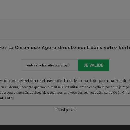
ez la Chronique Agora directement dans votre boît
JE VALIDE
voir une sélection exclusive d'offres de la part de partenaires d
on ci-dessus, j’accepte que mon e-mail saisi soit utilisé, traité et exploité pour que je reço
ue Agora et mon Guide Spécial. A tout moment, vous pourrez vous désinscrire de La Chro
ntialité
.
Trustpilot