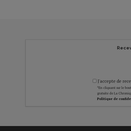
Recev
J'accepte de rece
*En cliquant sur le bout
gratuite de La Chroniq
Politique de confide