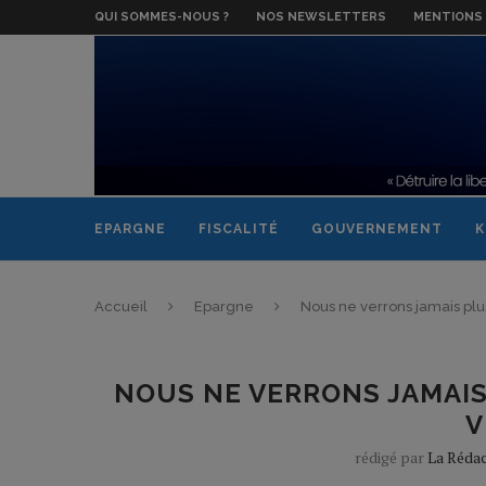
QUI SOMMES-NOUS ?
NOS NEWSLETTERS
MENTIONS 
EPARGNE
FISCALITÉ
GOUVERNEMENT
K
Accueil
Epargne
Nous ne verrons jamais plu
NOUS NE VERRONS JAMAIS
V
rédigé par
La Réda