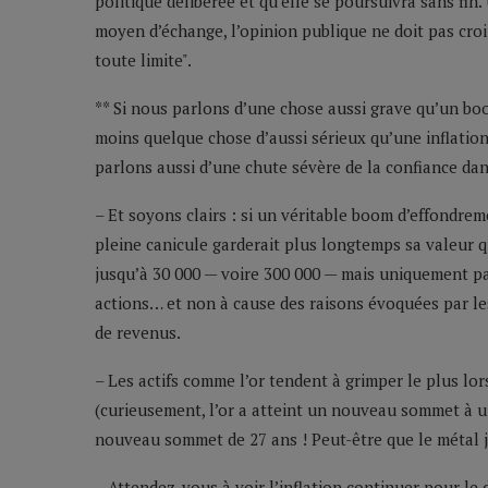
politique délibérée et qu’elle se poursuivra sans fin.
moyen d’échange, l’opinion publique ne doit pas cro
toute limite".
** Si nous parlons d’une chose aussi grave qu’un b
moins quelque chose d’aussi sérieux qu’une inflation
parlons aussi d’une chute sévère de la confiance dans
– Et soyons clairs : si un véritable boom d’effondrem
pleine canicule garderait plus longtemps sa valeur q
jusqu’à 30 000 — voire 300 000 — mais uniquement par
actions… et non à cause des raisons évoquées par l
de revenus.
– Les actifs comme l’or tendent à grimper le plus l
(curieusement, l’or a atteint un nouveau sommet à u
nouveau sommet de 27 ans ! Peut-être que le métal j
– Attendez-vous à voir l’inflation continuer pour le 