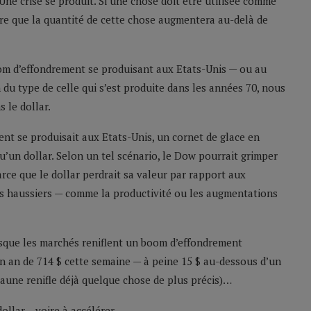
 Une crise se produit. Si une chose doit être utilisée comme
ire que la quantité de cette chose augmentera au-delà de
oom d’effondrement se produisant aux Etats-Unis — ou au
 du type de celle qui s’est produite dans les années 70, nous
 le dollar.
ent se produisait aux Etats-Unis, un cornet de glace en
u’un dollar. Selon un tel scénario, le Dow pourrait grimper
ce que le dollar perdrait sa valeur par rapport aux
es haussiers — comme la productivité ou les augmentations
orsque les marchés reniflent un boom d’effondrement
n an de 714 $ cette semaine — à peine 15 $ au-dessous d’un
aune renifle déjà quelque chose de plus précis)…
dollar… voire à accélérer.