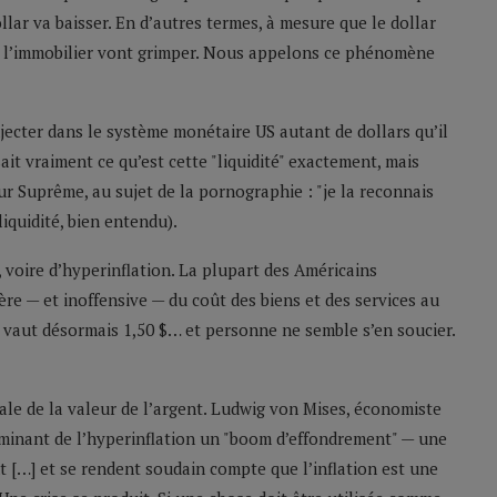
lar va baisser. En d’autres termes, à mesure que le dollar
mme l’immobilier vont grimper. Nous appelons ce phénomène
njecter dans le système monétaire US autant de dollars qu’il
ait vraiment ce qu’est cette "liquidité" exactement, mais
ur Suprême, au sujet de la pornographie : "je la reconnais
iquidité, bien entendu).
, voire d’hyperinflation. La plupart des Américains
re — et inoffensive — du coût des biens et des services au
, vaut désormais 1,50 $… et personne ne semble s’en soucier.
ale de la valeur de l’argent. Ludwig von Mises, économiste
ulminant de l’hyperinflation un "boom d’effondrement" — une
t […] et se rendent soudain compte que l’inflation est une