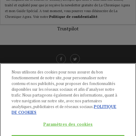
traité et exploité pour que je reçoive la newsletter gratuite de La Chronique Agora
et mon Guide Spécial. A tout moment, vous pourrez vous désinscrire de La
Chronique Agora. Voir notre
Politique de confidentialité
.
Trustpilot
Nous utilisons des cookies pour nous assurer du bon
fonctionnement de notre site, pour personnaliser notre
LIENS UTILES
contenu et nos publicités, pour proposer des fonctionnalités
disponibles sur les réseaux sociaux et afin d’analyser notre
CGU
-
POLITIQUE DE CONFIDENTIALITÉ
-
POLITIQUE DES COOKIES
-
trafic. Nous partageons également des informations, quant à
MENTIONS LÉGALES
-
AIDE
votre navigation sur notre site, avec nos partenaires
analytiques, publicitaires et de réseaux sociaux.
POLITIQUE
CONTACT
DE COOKIES
service-clients@publications-agora.fr
01 44 59 91 11
Paramètres des cookies
Du Lundi au Vendredi, 9h-13h et 14h-17h
136 Rue Saint-Denis 75002 PARIS