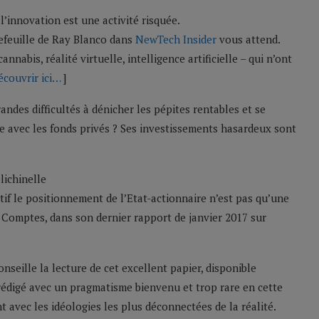
l’innovation est une activité risquée.
tefeuille de Ray Blanco dans
NewTech Insider
vous attend.
nabis, réalité virtuelle, intelligence artificielle – qui n’ont
écouvrir ici…
]
ndes difficultés à dénicher les pépites rentables et se
ce avec les fonds privés ? Ses investissements hasardeux sont
lichinelle
f le positionnement de l’Etat-actionnaire n’est pas qu’une
s Comptes, dans son dernier rapport de janvier 2017 sur
seille la lecture de cet excellent papier, disponible
é rédigé avec un pragmatisme bienvenu et trop rare en cette
nt avec les idéologies les plus déconnectées de la réalité.