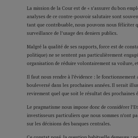
La mission de la Cour est de « s’assurer du bon emploi
analyses de ce contre-pouvoir salutaire sont souvent
tant que contribuable, nous pouvons nous féliciter q
surveillance de l’usage des deniers publics.
Malgré la qualité de ses rapports, force est de cons
politique) ne se sentent pas particulièrement engagés 
organisation de réduire volontairement sa voilure, et 
Il faut nous rendre à l’évidence : le fonctionnement 
bouleversé dans les prochaines années. Il serait illu
revirement quel que soit le résultat des prochaines 
Le pragmatisme nous impose donc de considérer l’Eta
investisseurs particuliers que nous sommes n’ont pas
sur les décisions des banques centrales.
Ce constat posé, la question habituelle demeure : po