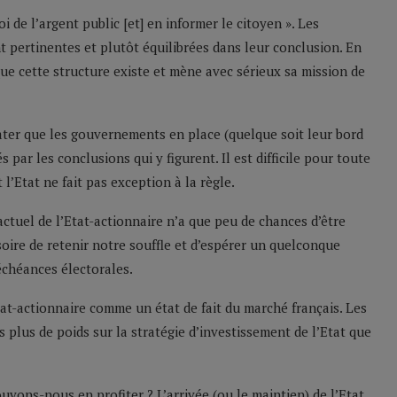
 de l’argent public [et] en informer le citoyen ». Les
 pertinentes et plutôt équilibrées dans leur conclusion. En
ue cette structure existe et mène avec sérieux sa mission de
tater que les gouvernements en place (quelque soit leur bord
par les conclusions qui y figurent. Il est difficile pour toute
l’Etat ne fait pas exception à la règle.
actuel de l’Etat-actionnaire n’a que peu de chances d’être
soire de retenir notre souffle et d’espérer un quelconque
échéances électorales.
t-actionnaire comme un état de fait du marché français. Les
 plus de poids sur la stratégie d’investissement de l’Etat que
uvons-nous en profiter ? L’arrivée (ou le maintien) de l’Etat