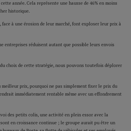
5 € cette année. Cela représente une hausse de 46% en moins
cher historique.
face à une érosion de leur marché, font exploser leur prix à
e entreprises réduisent autant que possible leurs envois
du choix de cette stratégie, nous pouvons toutefois déplorer
 au meilleur prix, pourquoi ne pas simplement fixer le prix du
eviendrait immédiatement rentable même avec un effondrement
oi des petits colis, une activité en plein essor avec la
sont en croissance continue ; le groupe aurait pu être un
e bureaux de Poste, sa flotte de véhicules et ses employés.