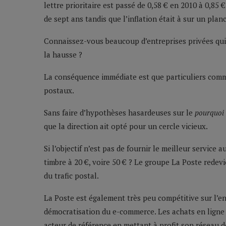
lettre prioritaire est passé de 0,58 € en 2010 à 0,8
de sept ans tandis que l’inflation était à sur un plan
Connaissez-vous beaucoup d’entreprises privées qui, 
la hausse ?
La conséquence immédiate est que particuliers comm
postaux.
Sans faire d’hypothèses hasardeuses sur le
pourquoi
que la direction ait opté pour un cercle vicieux.
Si l’objectif n’est pas de fournir le meilleur service
timbre à 20 €, voire 50 € ? Le groupe La Poste red
du trafic postal.
La Poste est également très peu compétitive sur l’env
démocratisation du e-commerce. Les achats en ligne 
acteur de référence en mettant à profit son réseau d