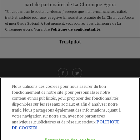
part de partenaires de La Chronique Agora
*En cliquant sur le bouton ci-dessus, j’accepte que mon e-mail saisi soit utilisé,
traité et exploité pour que je reçoive la newsletter gratuite de La Chronique Agora
et mon Guide Spécial. A tout moment, vous pourrez vous désinscrire de La
Chronique Agora. Voir notre
Politique de confidentialité
.
Trustpilot
Nous utilisons des cookies pour nous assurer du bon
fonctionnement de notre site, pour personnaliser notre
LIENS UTILES
contenu et nos publicités, pour proposer des fonctionnalités
disponibles sur les réseaux sociaux et afin d’analyser notre
CGU
-
POLITIQUE DE CONFIDENTIALITÉ
-
POLITIQUE DES COOKIES
-
trafic. Nous partageons également des informations, quant à
MENTIONS LÉGALES
-
AIDE
votre navigation sur notre site, avec nos partenaires
analytiques, publicitaires et de réseaux sociaux.
POLITIQUE
CONTACT
DE COOKIES
service-clients@publications-agora.fr
01 44 59 91 11