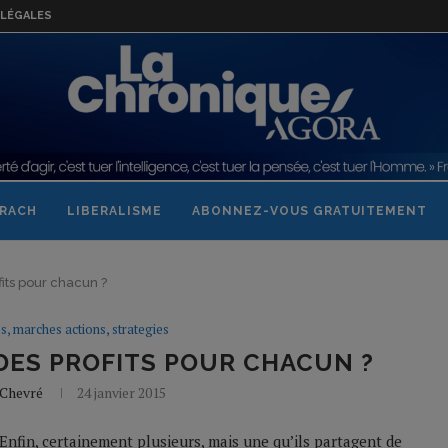
LÉGALES
RACH
LIBERALISME
ABONNEZ-VOUS GRATUITEMENT
fits pour chacun ?
s, marches actions, strategies
DES PROFITS POUR CHACUN ?
 Chevré
24 janvier 2015
Enfin, certainement plusieurs, mais une qu’ils partagent de