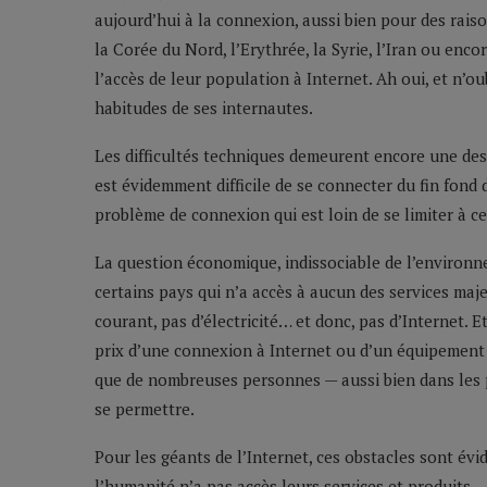
aujourd’hui à la connexion, aussi bien pour des rais
la Corée du Nord, l’Erythrée, la Syrie, l’Iran ou enc
l’accès de leur population à Internet. Ah oui, et n’ou
habitudes de ses internautes.
Les difficultés techniques demeurent encore une des p
est évidemment difficile de se connecter du fin fond 
problème de connexion qui est loin de se limiter à c
La question économique, indissociable de l’environ
certains pays qui n’a accès à aucun des services ma
courant, pas d’électricité… et donc, pas d’Internet. E
prix d’une connexion à Internet ou d’un équipement 
que de nombreuses personnes — aussi bien dans les
se permettre.
Pour les géants de l’Internet, ces obstacles sont év
l’humanité n’a pas accès leurs services et produits –