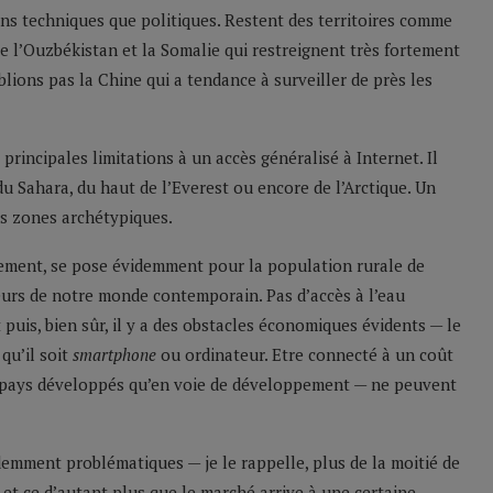
ons techniques que politiques. Restent des territoires comme
ore l’Ouzbékistan et la Somalie qui restreignent très fortement
blions pas la Chine qui a tendance à surveiller de près les
rincipales limitations à un accès généralisé à Internet. Il
du Sahara, du haut de l’Everest ou encore de l’Arctique. Un
es zones archétypiques.
nement, se pose évidemment pour la population rurale de
jeurs de notre monde contemporain. Pas d’accès à l’eau
t puis, bien sûr, il y a des obstacles économiques évidents — le
qu’il soit
smartphone
ou ordinateur. Etre connecté à un coût
 pays développés qu’en voie de développement — ne peuvent
idemment problématiques — je le rappelle, plus de la moitié de
, et ce d’autant plus que le marché arrive à une certaine