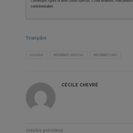
Chronique Agora et mon Guide Spécial. A tout moment, vous pourrez
confidentialité
.
Trustpilot
GOOGLE
INTERNET-SPATIAL
INTERNET.ORG
CÉCILE CHEVRÉ
Articles précédent