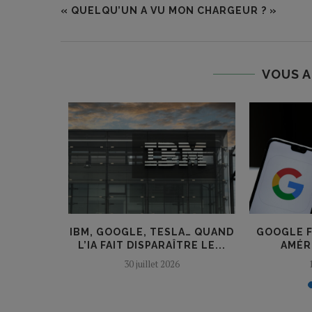
« QUELQU’UN A VU MON CHARGEUR ? »
VOUS A
A HAUSSE,
IBM, GOOGLE, TESLA… QUAND
GOOGLE F
A...
L’IA FAIT DISPARAÎTRE LE...
AMÉRI
30 juillet 2026