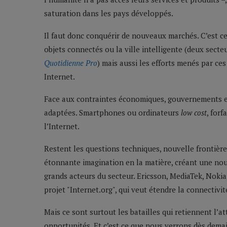
saturation dans les pays développés.
Il faut donc conquérir de nouveaux marchés. C’est ce
objets connectés ou la ville intelligente (deux sect
Quotidienne Pro
) mais aussi les efforts menés par ces
Internet.
Face aux contraintes économiques, gouvernements e
adaptées. Smartphones ou ordinateurs
low cost
, for
l’Internet.
Restent les questions techniques, nouvelle frontière
étonnante imagination en la matière, créant une nouv
grands acteurs du secteur. Ericsson, MediaTek, Noki
projet "Internet.org", qui veut étendre la connectivi
Mais ce sont surtout les batailles qui retiennent l’a
opportunités. Et c’est ce que nous verrons dès demai