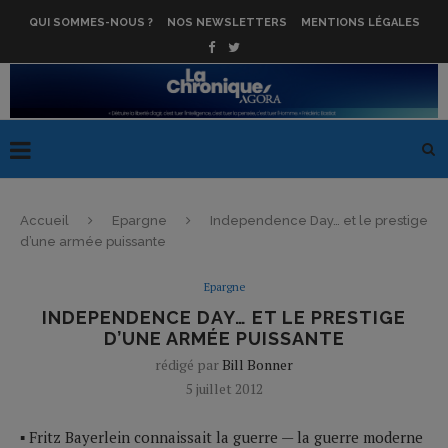
QUI SOMMES-NOUS ?
NOS NEWSLETTERS
MENTIONS LÉGALES
Accueil
Epargne
Independence Day… et le prestige
d’une armée puissante
Epargne
INDEPENDENCE DAY… ET LE PRESTIGE
D’UNE ARMÉE PUISSANTE
rédigé par
Bill Bonner
5 juillet 2012
▪ Fritz Bayerlein connaissait la guerre — la guerre moderne