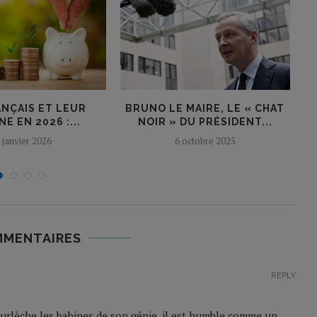
ANÇAIS ET LEUR
BRUNO LE MAIRE, LE « CHAT
V
E EN 2026 :...
NOIR » DU PRÉSIDENT...
 janvier 2026
6 octobre 2025
MMENTAIRES
REPLY
urlèche les babines de son génie, il est humble comme un