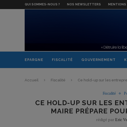
QUI SOMMES-NOUS ?
NOS NEWSLETTERS
MENTIONS 
EPARGNE
FISCALITÉ
GOUVERNEMENT
K
Accueil
Fiscalité
Ce hold-up sur les entrepr
Fiscalité
P
CE HOLD-UP SUR LES E
MAIRE PRÉPARE POU
rédigé par
Eric V