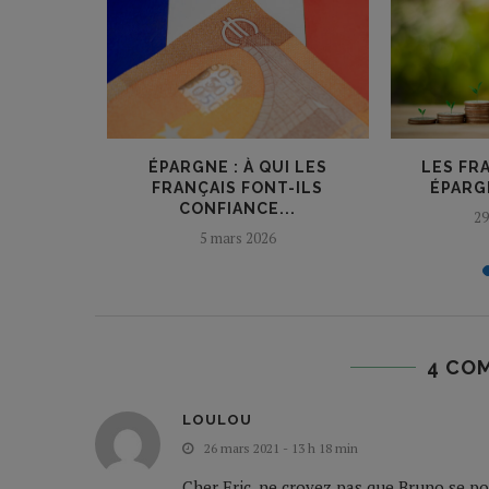
 RICHES ?
ÉPARGNE : À QUI LES
LES FR
FRANÇAIS FONT-ILS
ÉPARGN
CONFIANCE...
29
5 mars 2026
4 CO
LOULOU
26 mars 2021 - 13 h 18 min
Cher Eric, ne croyez pas que Bruno se po