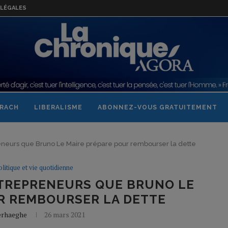
LÉGALES
RACH
LIBERALISME
ABONNEZ-VOUS GRATUITEMENT
eneurs que Bruno Le Maire prépare pour rembourser la dette
olitique et vie quotidienne
NTREPRENEURS QUE BRUNO LE
R REMBOURSER LA DETTE
erhaeghe
26 mars 2021