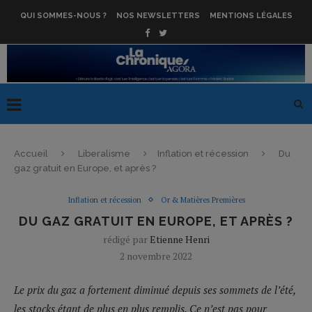
QUI SOMMES-NOUS ?
NOS NEWSLETTERS
MENTIONS LÉGALES
Accueil
Liberalisme
Inflation et récession
Du
gaz gratuit en Europe, et après ?
Inflation et récession
Or & Matières Premières
DU GAZ GRATUIT EN EUROPE, ET APRÈS ?
rédigé par
Etienne Henri
2 novembre 2022
Le prix du gaz a fortement diminué depuis ses sommets de l’été,
les stocks étant de plus en plus remplis. Ce n’est pas pour