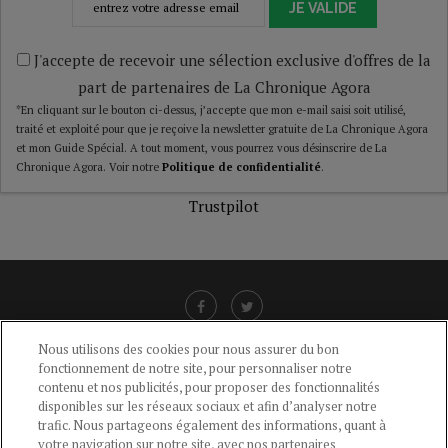
JE VALIDE
J'accepte de recevoir une sélection exclusive d'offres de la
part de partenaires de La Chronique Agora
*En cliquant sur le bouton ci-dessus, j’accepte que mon e-mail saisi soit utilisé,
traité et exploité pour que je reçoive la newsletter gratuite de La Chronique Agora
et mon Guide Spécial. A tout moment, vous pourrez vous désinscrire de La
Chronique Agora. Voir notre
Politique de confidentialité
.
Trustpilot
Nous utilisons des cookies pour nous assurer du bon
fonctionnement de notre site, pour personnaliser notre
LIENS UTILES
contenu et nos publicités, pour proposer des fonctionnalités
disponibles sur les réseaux sociaux et afin d’analyser notre
CGU
-
POLITIQUE DE CONFIDENTIALITÉ
-
POLITIQUE DES COOKIES
-
trafic. Nous partageons également des informations, quant à
MENTIONS LÉGALES
-
AIDE
votre navigation sur notre site, avec nos partenaires