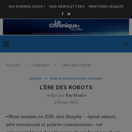
QUI SOMMES-NOUS ?
NOS NEWSLETTERS
MENTIONS LÉGALES
Accueil
Epargne
L’ère des robots
Epargne
Indices, marches actions, strategies
L’ÈRE DES ROBOTS
rédigé par
Ray Blanco
2 février 2015
▪ Nous sommes en 2028. Alex Murphy — époux aimant,
père attentionné et policier consciencieux— est