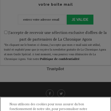
votre boîte mail
JE VALIDE
J'accepte de recevoir une sélection exclusive d'offres de la
part de partenaires de La Chronique Agora
*En cliquant sur le bouton ci-dessus, j’accepte que mon e-mail saisi soit utilisé,
traité et exploité pour que je reçoive la newsletter gratuite de La Chronique Agora
et mon Guide Spécial. A tout moment, vous pourrez vous désinscrire de La
Chronique Agora. Voir notre
Politique de confidentialité
.
Trustpilot
Nous utilisons des cookies pour nous assurer du bon
fonctionnement de notre site, pour personnaliser notre