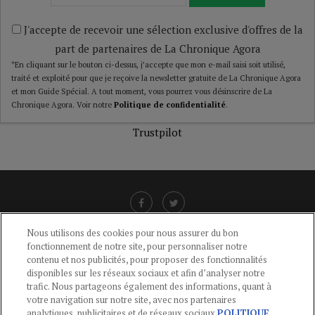
J'accepte de recevoir une sélection exclusive d'offres de la
part de partenaires de La Chronique Agora
*En cliquant sur le bouton ci-dessus, j’accepte que mon e-mail saisi soit utilisé,
traité et exploité pour que je reçoive la newsletter gratuite de La Chronique Agora
et mon Guide Spécial. A tout moment, vous pourrez vous désinscrire de La
Chronique Agora. Voir notre
Politique de confidentialité
.
Trustpilot
Nous utilisons des cookies pour nous assurer du bon
fonctionnement de notre site, pour personnaliser notre
LIENS UTILES
contenu et nos publicités, pour proposer des fonctionnalités
disponibles sur les réseaux sociaux et afin d’analyser notre
CGU
-
POLITIQUE DE CONFIDENTIALITÉ
-
POLITIQUE DES COOKIES
-
trafic. Nous partageons également des informations, quant à
MENTIONS LÉGALES
-
AIDE
votre navigation sur notre site, avec nos partenaires
analytiques, publicitaires et de réseaux sociaux.
POLITIQUE
CONTACT