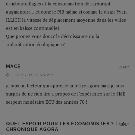
d’embouteillages et la consommation de carburant
augmentera …et donc le PIB même si comme le disait Yvan
ILLICH la vitesse de déplacement moyenne dans les villes
est en baisse continuelle!
Que pronez vous donc? la décroissance ou la
»planification écologique »?
MACE
REPLY
1 juillet 2012 - 11 h 57 min
je suis un lecteur qui apprécie la lettre agora mais je suis
surpris de ne rien lire a propos de l’expérience sur le SME
serpent monétaire ECU des années 70 !
QUEL ESPOIR POUR LES ÉCONOMISTES ? | LA
REPLY
CHRONIQUE AGORA