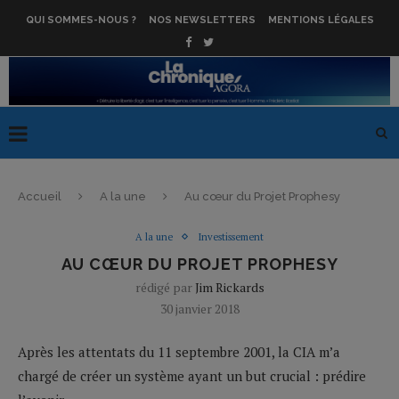
QUI SOMMES-NOUS ?
NOS NEWSLETTERS
MENTIONS LÉGALES
Accueil
A la une
Au cœur du Projet Prophesy
A la une
Investissement
AU CŒUR DU PROJET PROPHESY
rédigé par
Jim Rickards
30 janvier 2018
Après les attentats du 11 septembre 2001, la CIA m’a
chargé de créer un système ayant un but crucial : prédire