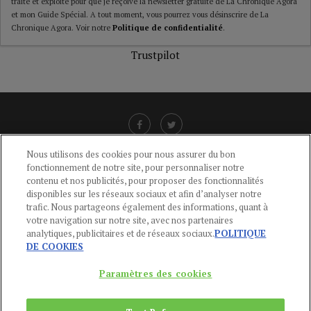
traité et exploité pour que je reçoive la newsletter gratuite de La Chronique Agora
et mon Guide Spécial. A tout moment, vous pourrez vous désinscrire de La
Chronique Agora. Voir notre
Politique de confidentialité
.
Trustpilot
Nous utilisons des cookies pour nous assurer du bon
fonctionnement de notre site, pour personnaliser notre
LIENS UTILES
contenu et nos publicités, pour proposer des fonctionnalités
disponibles sur les réseaux sociaux et afin d’analyser notre
CGU
-
POLITIQUE DE CONFIDENTIALITÉ
-
POLITIQUE DES COOKIES
-
trafic. Nous partageons également des informations, quant à
MENTIONS LÉGALES
-
AIDE
votre navigation sur notre site, avec nos partenaires
analytiques, publicitaires et de réseaux sociaux.
POLITIQUE
CONTACT
DE COOKIES
service-clients@publications-agora.fr
01 44 59 91 11
Paramètres des cookies
Du Lundi au Vendredi, 9h-13h et 14h-17h
136 Rue Saint-Denis 75002 PARIS