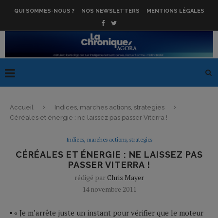
QUI SOMMES-NOUS ?
NOS NEWSLETTERS
MENTIONS LÉGALES
Accueil
Indices, marches actions, strategies
Céréales et énergie : ne laissez pas passer Viterra !
Indices, marches actions, strategies
CÉRÉALES ET ÉNERGIE : NE LAISSEZ PAS
PASSER VITERRA !
rédigé par
Chris Mayer
14 novembre 2011
▪ « Je m’arrête juste un instant pour vérifier que le moteur