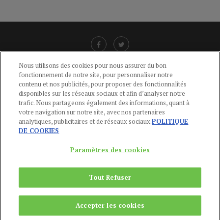
Nous utilisons des cookies pour nous assurer du bon
fonctionnement de notre site, pour personnaliser notre
LIENS UTILES
contenu et nos publicités, pour proposer des fonctionnalités
disponibles sur les réseaux sociaux et afin d’analyser notre
CGU
-
POLITIQUE DE CONFIDENTIALITÉ
-
POLITIQUE DES COOKIES
-
trafic. Nous partageons également des informations, quant à
MENTIONS LÉGALES
-
AIDE
votre navigation sur notre site, avec nos partenaires
analytiques, publicitaires et de réseaux sociaux.
POLITIQUE
CONTACT
DE COOKIES
service-clients@publications-agora.fr
01 44 59 91 11
Paramètres des cookies
Du Lundi au Vendredi, 9h-13h et 14h-17h
136 Rue Saint-Denis 75002 PARIS
Tout Refuser
Copyright © 2024
Publications Agora
Accepter les cookies
REMONTER