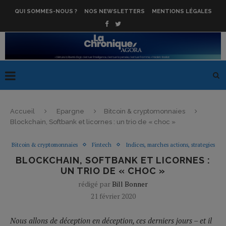
QUI SOMMES-NOUS ?
NOS NEWSLETTERS
MENTIONS LÉGALES
Accueil
Epargne
Bitcoin & cryptomonnaies
Blockchain, Softbank et licornes : un trio de « choc »
Bitcoin & cryptomonnaies
Fintech
Indices, marches actions, strategies
BLOCKCHAIN, SOFTBANK ET LICORNES :
UN TRIO DE « CHOC »
rédigé par
Bill Bonner
21 février 2020
Nous allons de déception en déception, ces derniers jours – et il