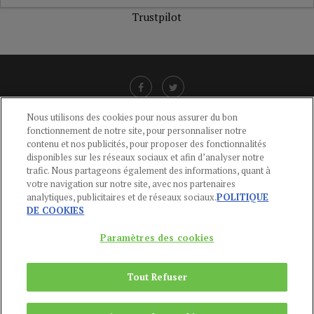
Trustpilot
Nous utilisons des cookies pour nous assurer du bon
fonctionnement de notre site, pour personnaliser notre
LIENS UTILES
contenu et nos publicités, pour proposer des fonctionnalités
disponibles sur les réseaux sociaux et afin d’analyser notre
CGU
-
POLITIQUE DE CONFIDENTIALITÉ
-
POLITIQUE DES COOKIES
-
trafic. Nous partageons également des informations, quant à
MENTIONS LÉGALES
-
AIDE
votre navigation sur notre site, avec nos partenaires
analytiques, publicitaires et de réseaux sociaux.
POLITIQUE
CONTACT
DE COOKIES
service-clients@publications-agora.fr
01 44 59 91 11
Paramètres des cookies
Du Lundi au Vendredi, 9h-13h et 14h-17h
136 Rue Saint-Denis 75002 PARIS
Tout Refuser
Copyright © 2024
Publications Agora