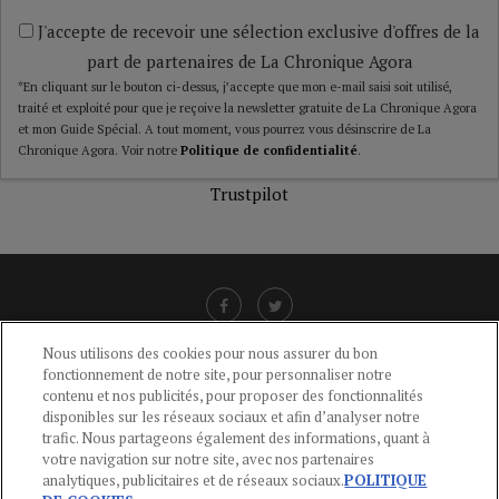
J'accepte de recevoir une sélection exclusive d'offres de la
part de partenaires de La Chronique Agora
*En cliquant sur le bouton ci-dessus, j’accepte que mon e-mail saisi soit utilisé,
traité et exploité pour que je reçoive la newsletter gratuite de La Chronique Agora
et mon Guide Spécial. A tout moment, vous pourrez vous désinscrire de La
Chronique Agora. Voir notre
Politique de confidentialité
.
Trustpilot
Nous utilisons des cookies pour nous assurer du bon
fonctionnement de notre site, pour personnaliser notre
LIENS UTILES
contenu et nos publicités, pour proposer des fonctionnalités
disponibles sur les réseaux sociaux et afin d’analyser notre
CGU
-
POLITIQUE DE CONFIDENTIALITÉ
-
POLITIQUE DES COOKIES
-
trafic. Nous partageons également des informations, quant à
MENTIONS LÉGALES
-
AIDE
votre navigation sur notre site, avec nos partenaires
analytiques, publicitaires et de réseaux sociaux.
POLITIQUE
CONTACT