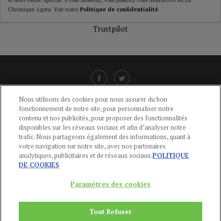
et mon Guide Spécial. A tout moment, vous pourrez vous désinscrire de La
Chronique Agora. Voir notre
Politique de confidentialité
.
Trustpilot
Nous utilisons des cookies pour nous assurer du bon
fonctionnement de notre site, pour personnaliser notre
LIENS UTILES
contenu et nos publicités, pour proposer des fonctionnalités
disponibles sur les réseaux sociaux et afin d’analyser notre
CGU
-
POLITIQUE DE CONFIDENTIALITÉ
-
POLITIQUE DES COOKIES
-
trafic. Nous partageons également des informations, quant à
MENTIONS LÉGALES
-
AIDE
votre navigation sur notre site, avec nos partenaires
analytiques, publicitaires et de réseaux sociaux.
POLITIQUE
CONTACT
DE COOKIES
service-clients@publications-agora.fr
01 44 59 91 11
Paramètres des cookies
Du Lundi au Vendredi, 9h-13h et 14h-17h
136 Rue Saint-Denis 75002 PARIS
Tout Refuser