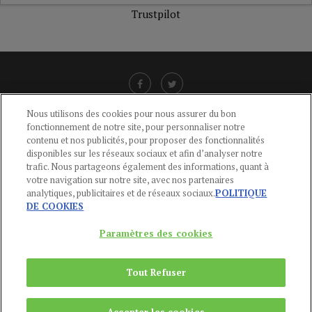
Trustpilot
Nous utilisons des cookies pour nous assurer du bon
fonctionnement de notre site, pour personnaliser notre
LIENS UTILES
contenu et nos publicités, pour proposer des fonctionnalités
disponibles sur les réseaux sociaux et afin d’analyser notre
CGU
-
POLITIQUE DE CONFIDENTIALITÉ
-
POLITIQUE DES COOKIES
-
trafic. Nous partageons également des informations, quant à
MENTIONS LÉGALES
-
AIDE
votre navigation sur notre site, avec nos partenaires
analytiques, publicitaires et de réseaux sociaux.
POLITIQUE
CONTACT
DE COOKIES
service-clients@publications-agora.fr
01 44 59 91 11
Paramètres des cookies
Du Lundi au Vendredi, 9h-13h et 14h-17h
136 Rue Saint-Denis 75002 PARIS
Tout Refuser
Copyright © 2024
Publications Agora