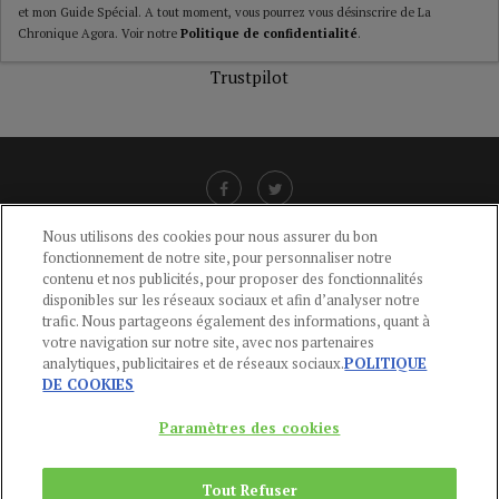
et mon Guide Spécial. A tout moment, vous pourrez vous désinscrire de La
Chronique Agora. Voir notre
Politique de confidentialité
.
Trustpilot
Nous utilisons des cookies pour nous assurer du bon
fonctionnement de notre site, pour personnaliser notre
LIENS UTILES
contenu et nos publicités, pour proposer des fonctionnalités
disponibles sur les réseaux sociaux et afin d’analyser notre
CGU
-
POLITIQUE DE CONFIDENTIALITÉ
-
POLITIQUE DES COOKIES
-
trafic. Nous partageons également des informations, quant à
MENTIONS LÉGALES
-
AIDE
votre navigation sur notre site, avec nos partenaires
analytiques, publicitaires et de réseaux sociaux.
POLITIQUE
CONTACT
DE COOKIES
service-clients@publications-agora.fr
01 44 59 91 11
Paramètres des cookies
Du Lundi au Vendredi, 9h-13h et 14h-17h
136 Rue Saint-Denis 75002 PARIS
Tout Refuser