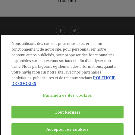
Trustpilot
Nous utilisons des cookies pour nous assurer du bon
fonctionnement de notre site, pour personnaliser notre
LIENS UTILES
contenu et nos publicités, pour proposer des fonctionnalités
disponibles sur les réseaux sociaux et afin d’analyser notre
CGU
-
POLITIQUE DE CONFIDENTIALITÉ
-
POLITIQUE DES COOKIES
-
trafic. Nous partageons également des informations, quant à
MENTIONS LÉGALES
-
AIDE
votre navigation sur notre site, avec nos partenaires
analytiques, publicitaires et de réseaux sociaux.
POLITIQUE
CONTACT
DE COOKIES
service-clients@publications-agora.fr
01 44 59 91 11
Paramètres des cookies
Du Lundi au Vendredi, 9h-13h et 14h-17h
136 Rue Saint-Denis 75002 PARIS
Tout Refuser
Copyright © 2024
Publications Agora
Accepter les cookies
REMONTER