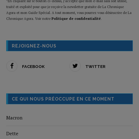
*En cliquant sur le bouton ci-dessus, j’accepte que mon e-mail saisi soit utilisé,
traité et exploité pour que je reçoive la newsletter gratuite de La Chronique
Agora et mon Guide Spécial. A tout moment, vous pourrez vous désinscrire de La
Chronique Agora. Voir notre
Politique de confidentialité
.
REJOIGNEZ-NOUS
FACEBOOK
TWITTER
CE QUI NOUS PRÉOCCUPE EN CE MOMENT
Macron
Dette