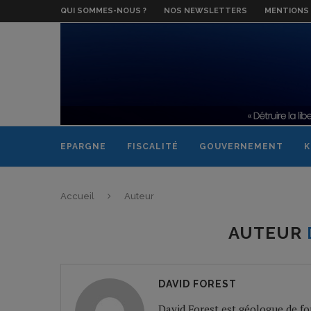
QUI SOMMES-NOUS ?
NOS NEWSLETTERS
MENTIONS 
EPARGNE
FISCALITÉ
GOUVERNEMENT
K
Accueil
Auteur
AUTEUR
DAVID FOREST
David Forest est géologue de for