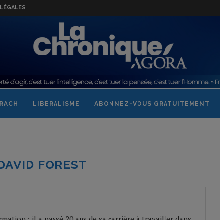
LÉGALES
RACH
LIBERALISME
ABONNEZ-VOUS GRATUITEMENT
DAVID FOREST
mation ; il a passé 20 ans de sa carrière à travailler dans