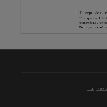
J'accepte de rece
*En cliquant sur le bout
gratuite de La Chroniq
Politique de confide
CGU
-
POLIT