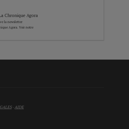
e La Chronique Agora
ive la newsletter
nique Agora. Voir notre
GALES
-
AIDE