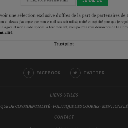
JE VALIDE
voir une sélection exclusive d'offres de la part de partenaires d
on ci-dessus, j’accepte que mon e-mail saisi soit utilisé, traité et exploité pour que je reço
ue Agora et mon Guide Spécial. A tout moment, vous pourrez vous désinscrire de La Chro
ntialité
.
Trustpilot
FACEBOOK
TWITTER
LIENS UTILES
IQUE DE CONFIDENTIALITÉ
-
POLITIQUE DES COOKIES
-
MENTIONS LÉ
CONTACT