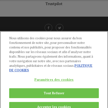
Trustpilot
Nous utilisons des cookies pour nous assurer du bon
fonctionnement de notre site, pour personnaliser notre
LIENS UTILES
contenu et nos publicités, pour proposer des fonctionnalités
disponibles sur les réseaux sociaux et afin d’analyser notre
CGU
-
POLITIQUE DE CONFIDENTIALITÉ
-
POLITIQUE DES COOKIES
-
trafic. Nous partageons également des informations, quant à
MENTIONS LÉGALES
-
AIDE
votre navigation sur notre site, avec nos partenaires
analytiques, publicitaires et de réseaux sociaux.
POLITIQUE
CONTACT
DE COOKIES
service-clients@publications-agora.fr
01 44 59 91 11
Paramètres des cookies
Du Lundi au Vendredi, 9h-13h et 14h-17h
136 Rue Saint-Denis 75002 PARIS
Tout Refuser
Copyright © 2024
Publications Agora
Accepter les cookies