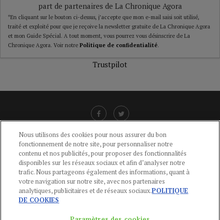
part de partenaires de La Chronique Agora
*En cliquant sur le bouton ci-dessus, j’accepte que mon e-mail saisi soit utilisé,
traité et exploité pour que je reçoive la newsletter gratuite de La Chronique Agora
et mon Guide Spécial. A tout moment, vous pourrez vous désinscrire de La
Chronique Agora. Voir notre
Politique de confidentialité
.
Trustpilot
Nous utilisons des cookies pour nous assurer du bon
fonctionnement de notre site, pour personnaliser notre
LIENS UTILES
contenu et nos publicités, pour proposer des fonctionnalités
disponibles sur les réseaux sociaux et afin d’analyser notre
CGU
-
POLITIQUE DE CONFIDENTIALITÉ
-
POLITIQUE DES COOKIES
-
trafic. Nous partageons également des informations, quant à
MENTIONS LÉGALES
-
AIDE
votre navigation sur notre site, avec nos partenaires
analytiques, publicitaires et de réseaux sociaux.
POLITIQUE
CONTACT
DE COOKIES
service-clients@publications-agora.fr
01 44 59 91 11
Paramètres des cookies