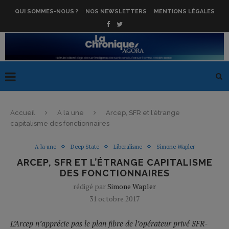
QUI SOMMES-NOUS ?
NOS NEWSLETTERS
MENTIONS LÉGALES
Accueil
A la une
Arcep, SFR et l’étrange
capitalisme des fonctionnaires
A la une
Deep State
Liberalisme
Simone Wapler
ARCEP, SFR ET L’ÉTRANGE CAPITALISME
DES FONCTIONNAIRES
rédigé par
Simone Wapler
31 octobre 2017
L’Arcep n’apprécie pas le plan fibre de l’opérateur privé SFR-