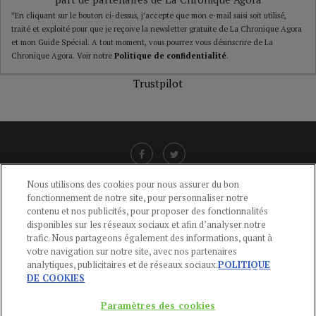
*En cliquant sur le bouton ci-dessus, j’accepte que mon e-mail saisi soit utilisé,
traité et exploité pour que je reçoive la newsletter gratuite de La Chronique Agora
et mon Guide Spécial. A tout moment, vous pourrez vous désinscrire de La
Chronique Agora. Voir notre
Politique de confidentialité
.
Trustpilot
Nous utilisons des cookies pour nous assurer du bon
fonctionnement de notre site, pour personnaliser notre
LIENS UTILES
contenu et nos publicités, pour proposer des fonctionnalités
disponibles sur les réseaux sociaux et afin d’analyser notre
CGU
-
POLITIQUE DE CONFIDENTIALITÉ
-
POLITIQUE DES COOKIES
-
trafic. Nous partageons également des informations, quant à
MENTIONS LÉGALES
-
AIDE
votre navigation sur notre site, avec nos partenaires
analytiques, publicitaires et de réseaux sociaux.
POLITIQUE
CONTACT
DE COOKIES
service-clients@publications-agora.fr
01 44 59 91 11
Paramètres des cookies
Du Lundi au Vendredi, 9h-13h et 14h-17h