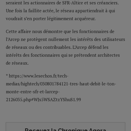
seraient les actionnaires de SFR-Altice et ses créanciers.
Une fois la faillite actée, le réseau appartiendrait à qui
voudrait s’en porter légitimement acquéreur.
Cette affaire nous démontre que les fonctionnaires de
l’Arcep ne protègent nullement les intérêts des utilisateurs
de réseaux ou des contribuables. L’Arcep défend les
intérêts des fonctionnaires qui se prétendent architectes
de réseaux.
* https://www.lesechos.fr/tech-
medias/hightech/030801784121-tres-haut-debit-le-ton-
monte-entre-sfr-et-larcep-
2126035.php#WJs5WSAZtzYShuS1.99
Recevez la Chronique Agora