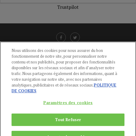
Trustpilot
Nous utilisons des cookies pour nous assurer du bon
fonctionnement de notre site, pour personnaliser notre
LIENS UTILES
contenu et nos publicités, pour proposer des fonctionnalités
disponibles sur les réseaux sociaux et afin d’analyser notre
CGU
-
POLITIQUE DE CONFIDENTIALITÉ
-
POLITIQUE DES COOKIES
-
trafic. Nous partageons également des informations, quant à
MENTIONS LÉGALES
-
AIDE
votre navigation sur notre site, avec nos partenaires
analytiques, publicitaires et de réseaux sociaux.
POLITIQUE
CONTACT
DE COOKIES
service-clients@publications-agora.fr
01 44 59 91 11
Paramètres des cookies
Du Lundi au Vendredi, 9h-13h et 14h-17h
136 Rue Saint-Denis 75002 PARIS
Tout Refuser
Copyright © 2024
Publications Agora