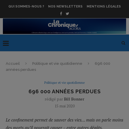
QUI SOMMES-NOUS ?
NOS NEWSLETTERS
MENTIONS LÉGALES
Accueil
Politique et vie quotidienne
696 000
années perdues
Politique et vie quotidienne
696 000 ANNÉES PERDUES
rédigé par
Bill Bonner
15 mai 2020
Le confinement permet de sauver des vies… mais on parle moins
des morts qu’il pourrait causer – entre autres dégâts.