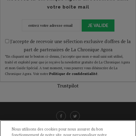
votre boîte mail
JE VALIDE
J'accepte de recevoir une sélection exclusive d'offres de la
part de partenaires de La Chronique Agora
*En cliquant sur le bouton ci-dessus, j’accepte que mon e-mail saisi soit utilisé,
traité et exploité pour que je reçoive la newsletter gratuite de La Chronique Agora
et mon Guide Spécial. A tout moment, vous pourrez vous désinscrire de La
Chronique Agora. Voir notre
Politique de confidentialité
.
Trustpilot
Nous utilisons des cookies pour nous assurer du bon
fonctionnement de notre site, pour personnaliser notre