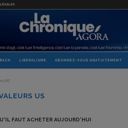
LÉGALES
RACH
LIBERALISME
ABONNEZ-VOUS GRATUITEMENT
rs US"
VALEURS US
U'IL FAUT ACHETER AUJOURD'HUI