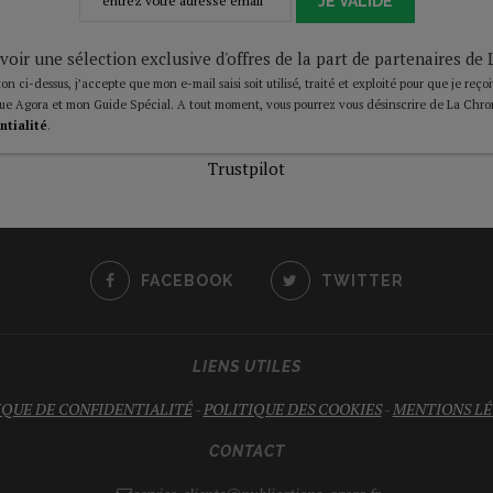
JE VALIDE
voir une sélection exclusive d'offres de la part de partenaires d
on ci-dessus, j’accepte que mon e-mail saisi soit utilisé, traité et exploité pour que je reço
ue Agora et mon Guide Spécial. A tout moment, vous pourrez vous désinscrire de La Chro
ntialité
.
Trustpilot
FACEBOOK
TWITTER
LIENS UTILES
IQUE DE CONFIDENTIALITÉ
-
POLITIQUE DES COOKIES
-
MENTIONS LÉ
CONTACT