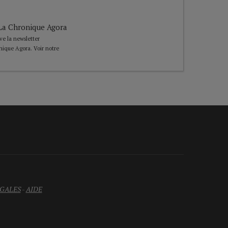
e La Chronique Agora
ive la newsletter
nique Agora. Voir notre
GALES
-
AIDE