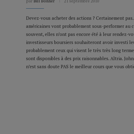
par
Bill Bonner
21 septembre 2010
Devez-vous acheter des actions ? Certainement pas. E
américaines vont probablement sous-performer au c
souvent, elles n’ont pas encore été à leur rendez-vou
investisseurs boursiers souhaiteront avoir investi l
probablement ceux qui visent le très très long term
sont disponibles à des prix raisonnables. Altria. Jo
n’est sans doute PAS le meilleur cours que vous obt