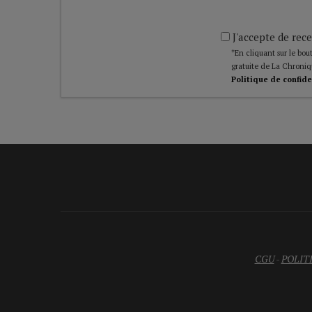
J'accepte de rece
*En cliquant sur le bout
gratuite de La Chroniq
Politique de confide
CGU
-
POLIT