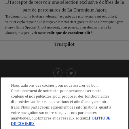
J'accepte de recevoir une sélection exclusive d'offres de la
part de partenaires de La Chronique Agora
*En cliquant sur le bouton ci-dessus, j’accepte que mon e-mail saisi soit utilisé,
traité et exploité pour que je reçoive la newsletter gratuite de La Chronique Agora
et mon Guide Spécial. A tout moment, vous pourrez vous désinscrire de La
Chronique Agora. Voir notre
Politique de confidentialité
.
Trustpilot
Nous utilisons des cookies pour nous assurer du bon
fonctionnement de notre site, pour personnaliser notre
LIENS UTILES
contenu et nos publicités, pour proposer des fonctionnalités
disponibles sur les réseaux sociaux et afin d’analyser notre
CGU
-
POLITIQUE DE CONFIDENTIALITÉ
-
POLITIQUE DES COOKIES
-
trafic. Nous partageons également des informations, quant à
MENTIONS LÉGALES
-
AIDE
votre navigation sur notre site, avec nos partenaires
analytiques, publicitaires et de réseaux sociaux.
POLITIQUE
CONTACT
DE COOKIES
service-clients@publications-agora.fr