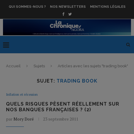
QUI SOMMES-NOUS ?
NOS NEWSLETTERS
MENTIONS LÉGALES
Accueil
Sujets
Articles avec les sujets "trading book"
SUJET:
TRADING BOOK
Inflation et récession
QUELS RISQUES PÈSENT RÉELLEMENT SUR
NOS BANQUES FRANÇAISES ? (2)
par
Mory Doré
23 septembre 2011