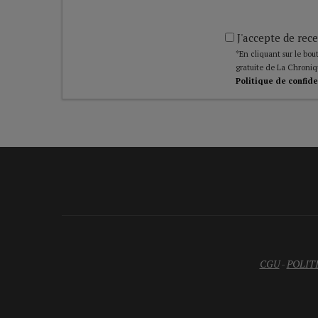
J'accepte de rece
*En cliquant sur le bout
gratuite de La Chroniq
Politique de confide
CGU
-
POLIT