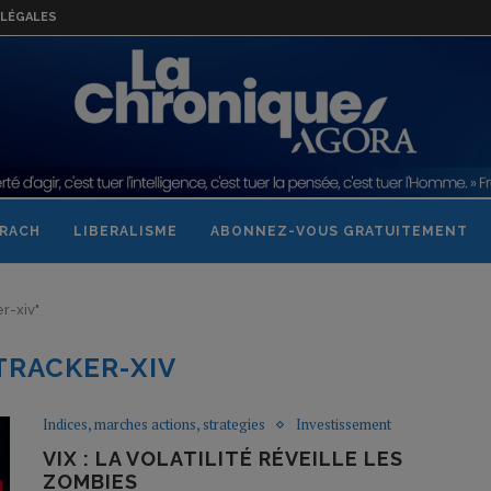
LÉGALES
RACH
LIBERALISME
ABONNEZ-VOUS GRATUITEMENT
er-xiv"
TRACKER-XIV
Indices, marches actions, strategies
Investissement
VIX : LA VOLATILITÉ RÉVEILLE LES
ZOMBIES