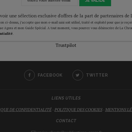
JE VALIDE
voir une sélection exclusive d'offres de la part de partenaires d
on ci-dessus, j’accepte que mon e-mail saisi soit utilisé, traité et exploité pour que je reço
ue Agora et mon Guide Spécial. A tout moment, vous pourrez vous désinscrire de La Chro
ntialité
.
Trustpilot
FACEBOOK
TWITTER
LIENS UTILES
IQUE DE CONFIDENTIALITÉ
-
POLITIQUE DES COOKIES
-
MENTIONS LÉ
CONTACT