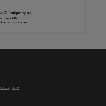
e La Chronique Agora
ive la newsletter
nique Agora. Voir notre
GALES
-
AIDE