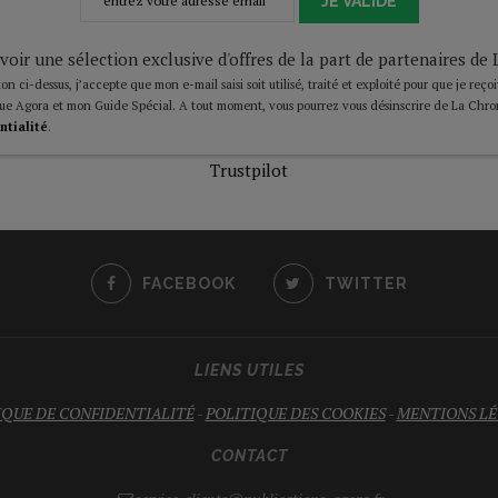
JE VALIDE
voir une sélection exclusive d'offres de la part de partenaires d
on ci-dessus, j’accepte que mon e-mail saisi soit utilisé, traité et exploité pour que je reço
ue Agora et mon Guide Spécial. A tout moment, vous pourrez vous désinscrire de La Chro
ntialité
.
Trustpilot
FACEBOOK
TWITTER
LIENS UTILES
IQUE DE CONFIDENTIALITÉ
-
POLITIQUE DES COOKIES
-
MENTIONS LÉ
CONTACT