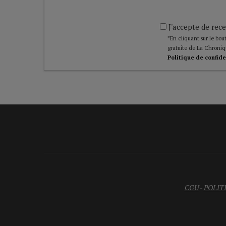
J'accepte de rece
*En cliquant sur le bout
gratuite de La Chroniq
Politique de confide
CGU
-
POLIT