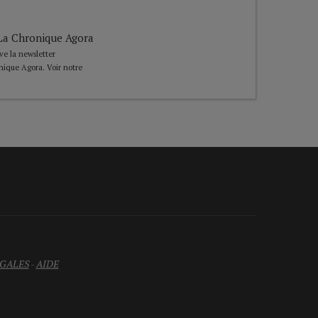
e La Chronique Agora
ive la newsletter
nique Agora. Voir notre
GALES
-
AIDE