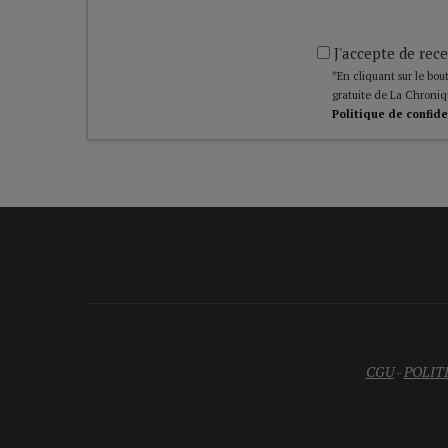
J'accepte de rece
*En cliquant sur le bout
gratuite de La Chroniq
Politique de confide
CGU
-
POLIT