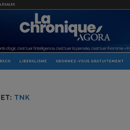
LÉGALES
RACH
LIBERALISME
ABONNEZ-VOUS GRATUITEMENT
JET:
TNK