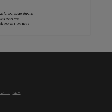
e La Chronique Agora
ive la newsletter
nique Agora. Voir notre
GALES
-
AIDE