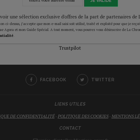
JE VALIDE
voir une sélection exclusive d'offres de la part de partenaires d
on ci-dessus, j’accepte que mon e-mail saisi soit utilisé, traité et exploité pour que je reço
ue Agora et mon Guide Spécial. A tout moment, vous pourrez vous désinscrire de La Chro
ntialité
.
Trustpilot
FACEBOOK
TWITTER
LIENS UTILES
IQUE DE CONFIDENTIALITÉ
-
POLITIQUE DES COOKIES
-
MENTIONS LÉ
CONTACT