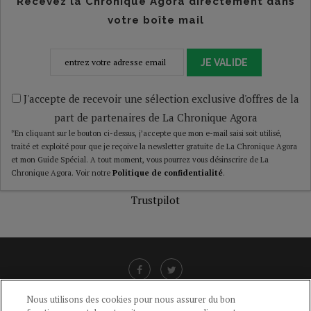
Recevez la Chronique Agora directement dans
votre boîte mail
JE VALIDE
J'accepte de recevoir une sélection exclusive d'offres de la
part de partenaires de La Chronique Agora
*En cliquant sur le bouton ci-dessus, j’accepte que mon e-mail saisi soit utilisé,
traité et exploité pour que je reçoive la newsletter gratuite de La Chronique Agora
et mon Guide Spécial. A tout moment, vous pourrez vous désinscrire de La
Chronique Agora. Voir notre
Politique de confidentialité
.
Trustpilot
Nous utilisons des cookies pour nous assurer du bon