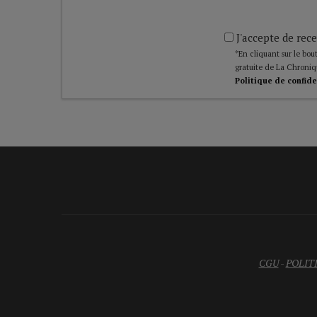
J'accepte de rece
*En cliquant sur le bout
gratuite de La Chroniq
Politique de confide
CGU
-
POLIT