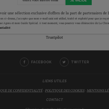
JE VALIDE
voir une sélection exclusive d'offres de la part de partenaires d
on ci-dessus, j’accepte que mon e-mail saisi soit utilisé, traité et exploité pour que je reço
ue Agora et mon Guide Spécial. A tout moment, vous pourrez vous désinscrire de La Chro
ntialité
.
Trustpilot
FACEBOOK
TWITTER
LIENS UTILES
IQUE DE CONFIDENTIALITÉ
-
POLITIQUE DES COOKIES
-
MENTIONS LÉ
CONTACT