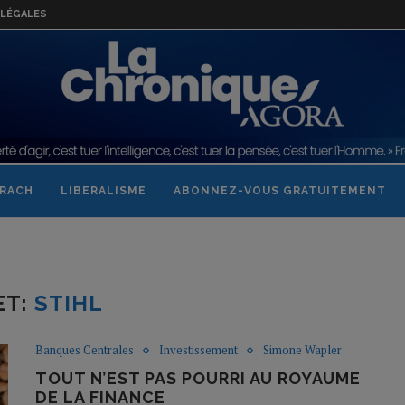
LÉGALES
RACH
LIBERALISME
ABONNEZ-VOUS GRATUITEMENT
ET:
STIHL
Banques Centrales
Investissement
Simone Wapler
TOUT N’EST PAS POURRI AU ROYAUME
DE LA FINANCE