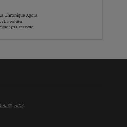
e La Chronique Agora
ive la newsletter
nique Agora. Voir notre
GALES
-
AIDE