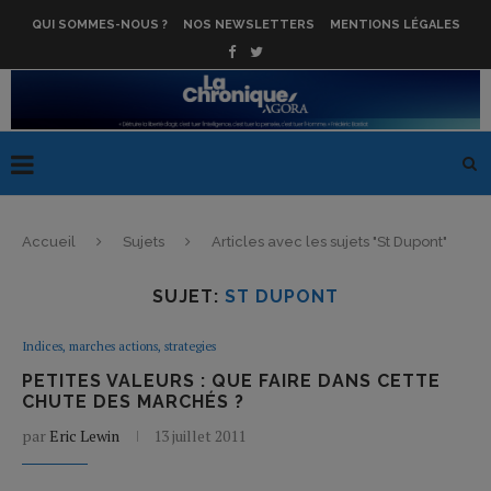
QUI SOMMES-NOUS ?
NOS NEWSLETTERS
MENTIONS LÉGALES
Accueil
Sujets
Articles avec les sujets "St Dupont"
SUJET:
ST DUPONT
Indices, marches actions, strategies
PETITES VALEURS : QUE FAIRE DANS CETTE
CHUTE DES MARCHÉS ?
par
Eric Lewin
13 juillet 2011