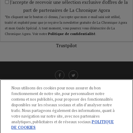
J'accepte de recevoir une sélection exclusive d'offres de la
part de partenaires de La Chronique Agora
*En cliquant sur le bouton ci-dessus, j’accepte que mon e-mail saisi soit utilisé,
traité et exploité pour que je reçoive la newsletter gratuite de La Chronique Agora
et mon Guide Spécial. A tout moment, vous pourrez vous désinscrire de La
Chronique Agora. Voir notre
Politique de confidentialité
.
Trustpilot
Nous utilisons des cookies pour nous assurer du bon
fonctionnement de notre site, pour personnaliser notre
LIENS UTILES
contenu et nos publicités, pour proposer des fonctionnalités
disponibles sur les réseaux sociaux et afin d’analyser notre
CGU
-
POLITIQUE DE CONFIDENTIALITÉ
-
POLITIQUE DES COOKIES
-
trafic. Nous partageons également des informations, quant à
MENTIONS LÉGALES
-
AIDE
votre navigation sur notre site, avec nos partenaires
analytiques, publicitaires et de réseaux sociaux.
POLITIQUE
CONTACT
DE COOKIES
service-clients@publications-agora.fr