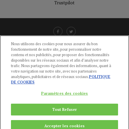
Trustpilot
Nous utilisons des cookies pour nous assurer du bon
fonctionnement de notre site, pour personnaliser notre
LIENS UTILES
contenu et nos publicités, pour proposer des fonctionnalités
disponibles sur les réseaux sociaux et afin d’analyser notre
CGU
-
POLITIQUE DE CONFIDENTIALITÉ
-
POLITIQUE DES COOKIES
-
trafic. Nous partageons également des informations, quant à
MENTIONS LÉGALES
-
AIDE
votre navigation sur notre site, avec nos partenaires
analytiques, publicitaires et de réseaux sociaux.
POLITIQUE
CONTACT
DE COOKIES
service-clients@publications-agora.fr
01 44 59 91 11
Paramètres des cookies
Du Lundi au Vendredi, 9h-13h et 14h-17h
136 Rue Saint-Denis 75002 PARIS
Tout Refuser
Copyright © 2024
Publications Agora
Accepter les cookies