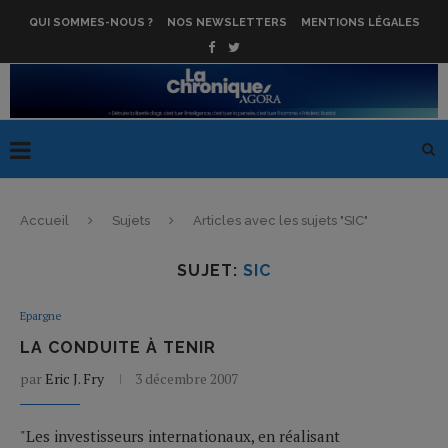
QUI SOMMES-NOUS ?
NOS NEWSLETTERS
MENTIONS LÉGALES
Accueil
Sujets
Articles avec les sujets "SIC"
SUJET:
SIC
Epargne
LA CONDUITE À TENIR
par
Eric J. Fry
3 décembre 2007
"Les investisseurs internationaux, en réalisant