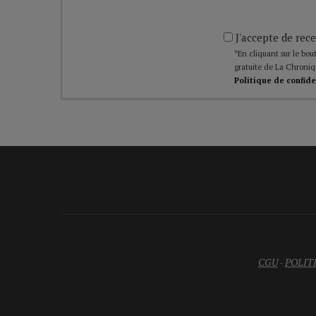
J'accepte de rece
*En cliquant sur le bout
gratuite de La Chroniq
Politique de confide
CGU
-
POLIT