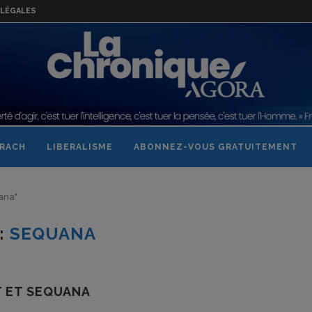
LÉGALES
RACH
LIBERALISME
ABONNEZ-VOUS GRATUITEMENT
ana"
:
SEQUANA
T ET SEQUANA