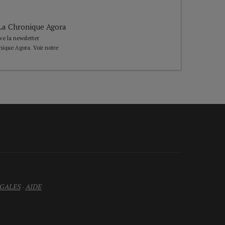
e La Chronique Agora
ive la newsletter
nique Agora. Voir notre
GALES
-
AIDE