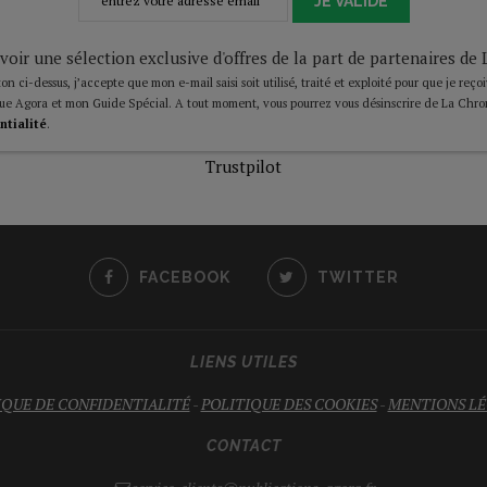
JE VALIDE
voir une sélection exclusive d'offres de la part de partenaires d
on ci-dessus, j’accepte que mon e-mail saisi soit utilisé, traité et exploité pour que je reço
ue Agora et mon Guide Spécial. A tout moment, vous pourrez vous désinscrire de La Chro
ntialité
.
Trustpilot
FACEBOOK
TWITTER
LIENS UTILES
IQUE DE CONFIDENTIALITÉ
-
POLITIQUE DES COOKIES
-
MENTIONS LÉ
CONTACT